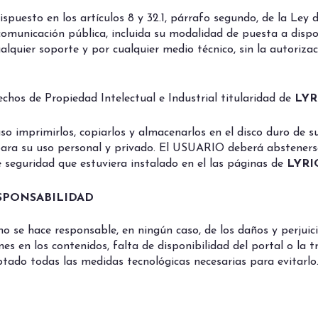
dispuesto en los artículos 8 y 32.1, párrafo segundo, de la Le
 comunicación pública, incluida su modalidad de puesta a dispo
alquier soporte y por cualquier medio técnico, sin la autoriza
hos de Propiedad Intelectual e Industrial titularidad de
LYR
uso imprimirlos, copiarlos y almacenarlos en el disco duro de s
para su uso personal y privado. El USUARIO deberá abstenerse 
e seguridad que estuviera instalado en el las páginas de
LYRI
SPONSABILIDAD
no se hace responsable, en ningún caso, de los daños y perjuic
ones en los contenidos, falta de disponibilidad del portal o la
ptado todas las medidas tecnológicas necesarias para evitarlo