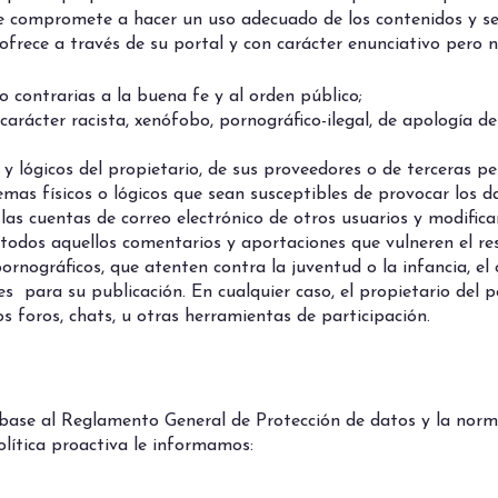
e compromete a hacer un uso adecuado de los contenidos y ser
ofrece a través de su portal y con carácter enunciativo pero n
es o contrarias a la buena fe y al orden público;
rácter racista, xenófobo, pornográfico-ilegal, de apología de
y lógicos del propietario, de sus proveedores o de terceras per
temas físicos o lógicos que sean susceptibles de provocar los
r las cuentas de correo electrónico de otros usuarios y modific
r todos aquellos comentarios y aportaciones que vulneren el re
pornográficos, que atenten contra la juventud o la infancia, el 
 para su publicación. En cualquier caso, el propietario del p
os foros, chats, u otras herramientas de participación.
 base al Reglamento General de Protección de datos y la norma
lítica proactiva le informamos: