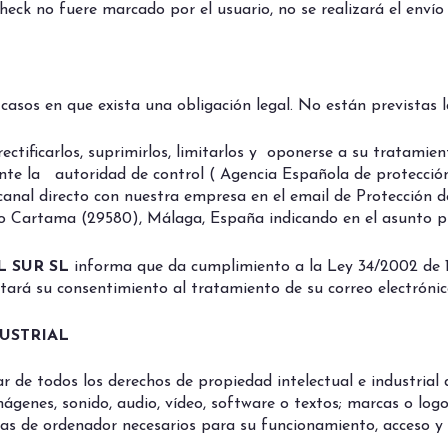
 check no fuere marcado por el usuario, no se realizará el enví
casos en que exista una obligación legal. No están previstas l
rectificarlos, suprimirlos, limitarlos y oponerse a su tratam
ante la autoridad de control ( Agencia Española de protecció
 canal directo con nuestra empresa en el email de Protección d
o Cartama (29580), Málaga, España indicando en el asunto p
L SUR SL
informa que da cumplimiento a la Ley 34/2002 de 11 
citará su consentimiento al tratamiento de su correo electrón
USTRIAL
lar de todos los derechos de propiedad intelectual e industria
mágenes, sonido, audio, vídeo, software o textos; marcas o log
as de ordenador necesarios para su funcionamiento, acceso y u