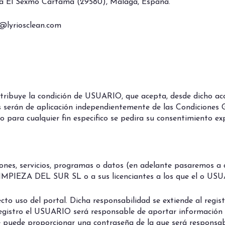
ada El Sexmo Cartama (29580), Málaga, España.
o@lyriosclean.com
 atribuye la condición de USUARIO, que acepta, desde dicho ac
es serán de aplicación independientemente de las Condiciones
 para cualquier fin especifico se pedira su consentimiento ex
ones, servicios, programas o datos (en adelante pasaremos a
MPIEZA DEL SUR SL o a sus licenciantes a los que el o USU
to uso del portal. Dicha responsabilidad se extiende al regis
registro el USUARIO será responsable de aportar información 
e puede proporcionar una contraseña de la que será responsab